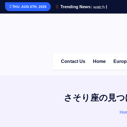
S
Trending News:
w
a
t
c
h
f
i
t
5
で
毎
THU. AUG 6TH, 2026
k
i
p
t
o
c
o
Contact Us
Home
Europ
n
t
e
n
t
さそり座の見つ
Ho