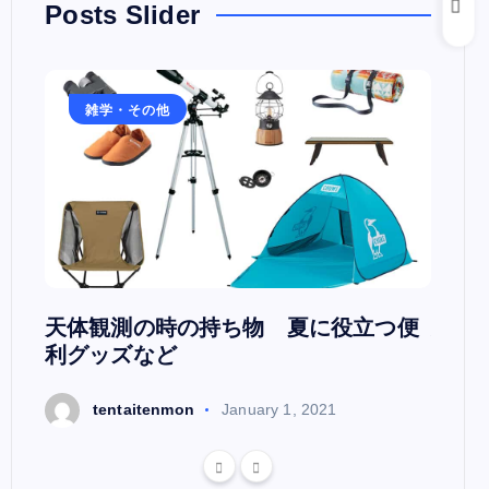
Posts Slider
雑学・その他
雑
日本
天体観測の時の持ち物 夏に役立つ便
天文
利グッズなど
t
tentaitenmon
January 1, 2021