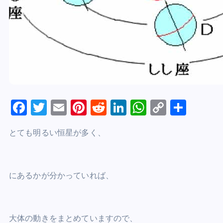
F
T
E
Pi
R
Li
W
C
S
a
wi
m
nt
e
n
h
o
h
とても明るい恒星が多く、
c
tt
ai
er
d
k
at
p
ar
e
er
l
e
di
e
s
y
e
b
st
t
dI
A
Li
にあるかが分かっていれば、
o
n
p
n
o
p
k
k
大体の動きをまとめていますので、