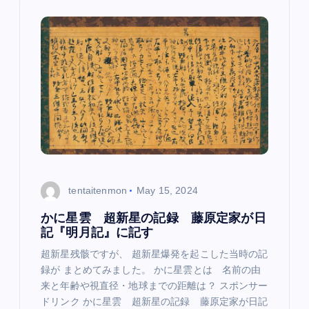
i
g
a
t
i
o
tentaitenmon
May 15, 2024
n
かに星雲 超新星の記録 藤原定家が日
記『明月記』に記す
超新星残骸ですが、 超新星爆発を起こした当時の記
録が まとめてみました。 かに星雲とは 名前の由
来と年齢や視直径・地球までの距離は？ スポンサー
ドリンク かに星雲 超新星の記録 藤原定家が日記