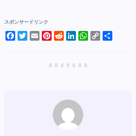
スポンサードリンク
F
T
E
Pi
R
Li
W
C
S
a
wi
m
nt
e
n
h
o
h
c
tt
ai
er
d
k
at
p
ar
e
er
l
e
di
e
s
y
e
b
st
t
dI
A
Li
o
n
p
n
o
p
k
k