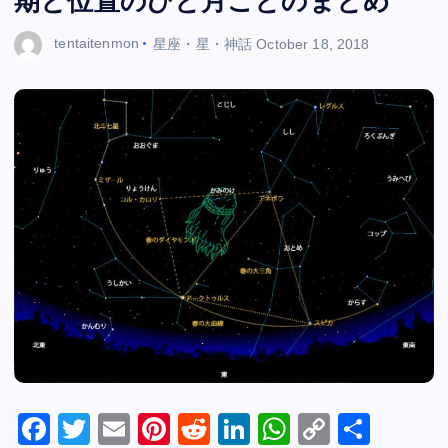
期と位置のひと月ごとのまとめ
tentaitenmon
星座・星・神話
October 18, 2018
F
T
E
Pi
R
Li
W
C
S