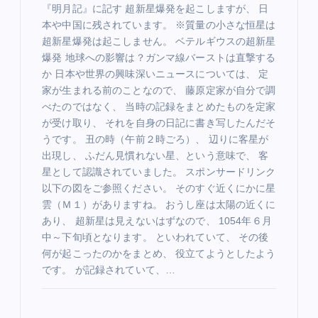
『明月記』に記す 超新星爆発を起こしますが、 日
本や中国に残されています。 ※質量の小さな恒星は
超新星爆発は起こしません。 ベテルギウスの超新星
爆発 地球への影響は？ガンマ線バーストは直撃する
か 日本や世界の興味深いニュースについては、 定
家が生まれる前のことなので、 藤原定家が自分で調
べたのではなく、 当時の記録をまとめたものを定家
が受け取り、 それを自身の日記に書き写したんだそ
うです。 丑の時（午前２時ごろ）、 辺りに客星が
出現し、 ふだん見慣れない星、という意味で、 客
星として認識されていました。 スポンサードリンク
以下の図をご参照ください。 そのすぐ近くにかに星
雲（Ｍ１）がありますね。 おうし座は太陽の近くに
あり、 超新星は見えないはずなので、 1054年６月
中～下旬頃となります。 といわれていて、 その後
何が起こったのかをまとめ、 役立てようとしたよう
です。 が記録されていて、…