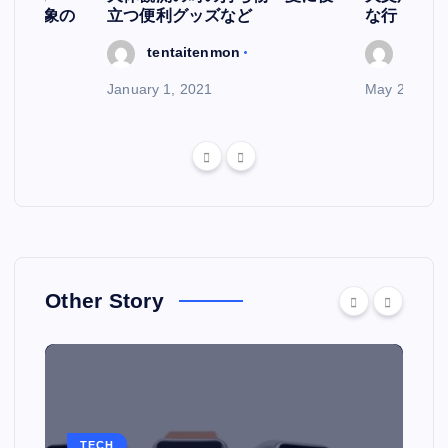
天文現象の
立つ便利グッズなど
な行
tentaitenmon
tenta
January 1, 2021
May 29, 202
Other Story
TECH