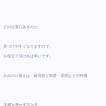
a
wi
m
nt
e
n
h
o
h
c
tt
ai
er
d
k
at
p
ar
e
er
l
e
di
e
s
y
e
b
st
t
dI
A
Li
どの位置にあるのか、
o
n
p
n
o
p
k
k
見つけやすくなりますので、
お役立て頂ければ幸いです。
かみのけ座とは 銀河団と恒星・星団などの特徴
スポンサードリンク