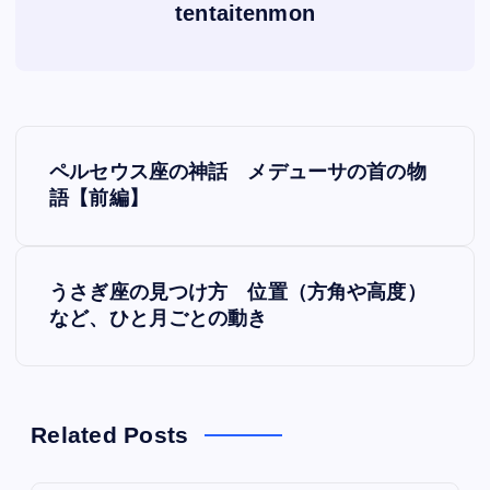
tentaitenmon
P
ペルセウス座の神話 メデューサの首の物
o
語【前編】
s
うさぎ座の見つけ方 位置（方角や高度）
t
など、ひと月ごとの動き
n
a
Related Posts
v