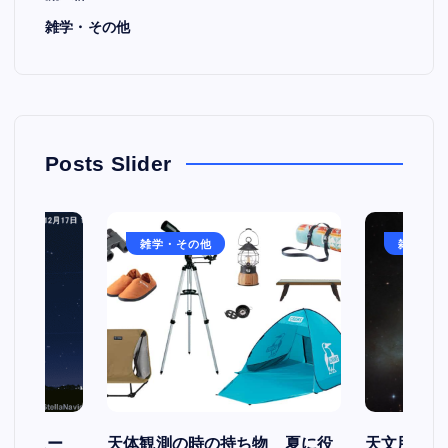
雑学・その他
Posts Slider
雑学・その他
雑学・そ
スケジュー
天体観測の時の持ち物 夏に役
天文用語集