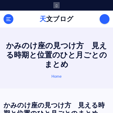
S
k
i
天文ブログ
p
t
o
c
o
かみのけ座の見つけ方 見え
n
る時期と位置のひと月ごとの
t
e
まとめ
n
t
Home
かみのけ座の見つけ方 見える時