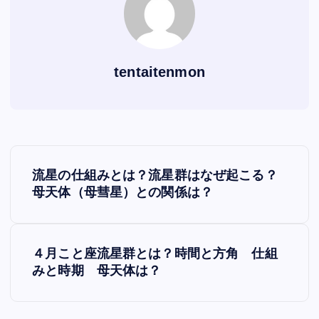
tentaitenmon
P
流星の仕組みとは？流星群はなぜ起こる？
o
母天体（母彗星）との関係は？
s
４月こと座流星群とは？時間と方角 仕組
t
みと時期 母天体は？
n