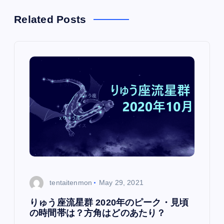
a
Related Posts
v
i
g
a
t
i
o
tentaitenmon
May 29, 2021
n
りゅう座流星群 2020年のピーク・見頃
の時間帯は？方角はどのあたり？