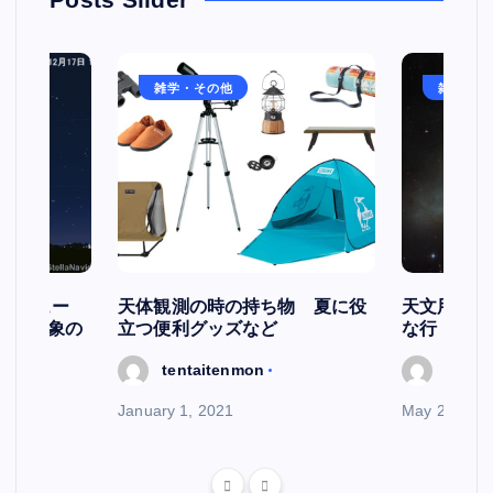
雑学・その他
雑学・そ
スケジュー
天体観測の時の持ち物 夏に役
天文用語集
天文現象の
立つ便利グッズなど
な行
tentaitenmon
tenta
January 1, 2021
May 29, 202