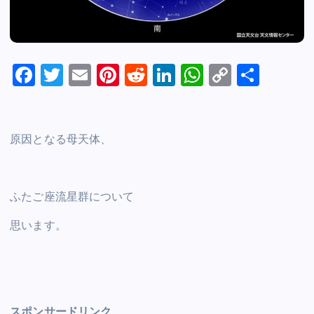
F
T
E
Pi
R
Li
W
C
S
a
wi
m
nt
e
n
h
o
h
c
tt
ai
er
d
k
at
p
ar
e
er
l
e
di
e
s
y
e
原因となる母天体、
b
st
t
dI
A
Li
o
n
p
n
ふたご座流星群について
o
p
k
k
思います。
スポンサードリンク