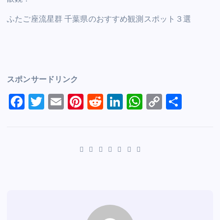
ふたご座流星群 千葉県のおすすめ観測スポット３選
スポンサードリンク
F
T
E
Pi
R
Li
W
C
S
a
wi
m
nt
e
n
h
o
h
c
tt
ai
er
d
k
at
p
ar
e
er
l
e
di
e
s
y
e
b
st
t
dI
A
Li
o
n
p
n
o
p
k
k