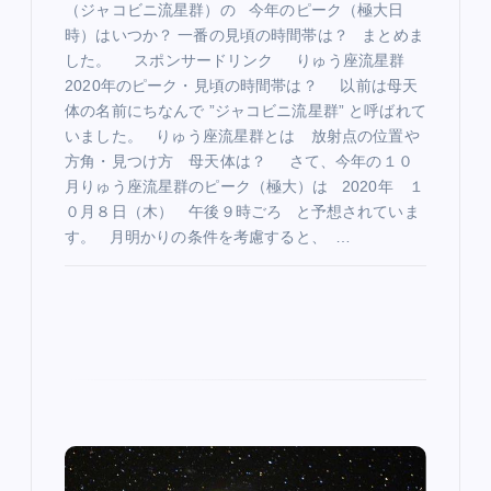
（ジャコビニ流星群）の 今年のピーク（極大日
時）はいつか？ 一番の見頃の時間帯は？ まとめま
した。 スポンサードリンク りゅう座流星群
2020年のピーク・見頃の時間帯は？ 以前は母天
体の名前にちなんで ”ジャコビニ流星群” と呼ばれて
いました。 りゅう座流星群とは 放射点の位置や
方角・見つけ方 母天体は？ さて、今年の１０
月りゅう座流星群のピーク（極大）は 2020年 １
０月８日（木） 午後９時ごろ と予想されていま
す。 月明かりの条件を考慮すると、 …