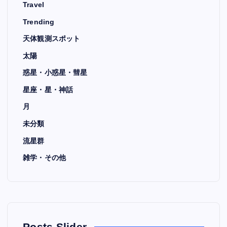
Travel
Trending
天体観測スポット
太陽
惑星・小惑星・彗星
星座・星・神話
月
未分類
流星群
雑学・その他
Posts Slider