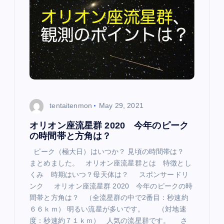
tentaitenmon
May 29, 2021
オリオン座流星群 2020 今年のピーク
の時間帯と方角は？
ピーク（極大日）はいつか？ 見頃の時間帯は？
まとめました。 オリオン座流星群とは 特徴とし
くみ 時期はいつ？母天体は？ スポンサードリ
ンク オリオン座流星群 2020 今年のピークの時
間帯と方角は？ （全流星群の中で2番目：秒速約
６６ｋｍ） 明るい流星が多いです。 （対地速
度：秒速約７１ｋｍ） 人気の流星群です。 さ