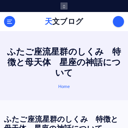
S
k
i
天文ブログ
p
t
o
c
o
ふたご座流星群のしくみ 特
n
徴と母天体 星座の神話につ
t
e
いて
n
t
Home
ふたご座流星群のしくみ 特徴と