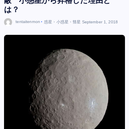
蔽 小惑星から昇格した理由と
は？
tentaitenmon
惑星・小惑星・彗星
September 1, 2018