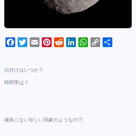
F
T
E
Pi
R
Li
W
C
S
a
wi
m
nt
e
n
h
o
h
c
tt
ai
er
d
k
at
p
ar
e
er
l
e
di
e
s
y
e
日付けはいつか？
b
st
t
dI
A
Li
時間帯は？
o
n
p
n
o
p
k
k
滅多にない珍しい現象のようなので、