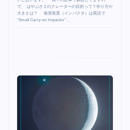
で、 はやぶさ２のクレーターの目的って？作り方や
大きさは？ 衝突装置（インパクタ）は英語で
”Small Carry-on Impactor”…