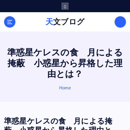
S
k
i
天文ブログ
p
t
o
c
o
準惑星ケレスの食 月による
n
掩蔽 小惑星から昇格した理
t
e
由とは？
n
t
Home
準惑星ケレスの食 月による掩