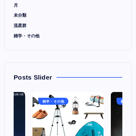
月
未分類
流星群
雑学・その他
Posts Slider
雑学・その他
雑学・そ