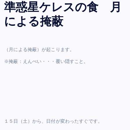
準惑星ケレスの食 月
による掩蔽
（月による掩蔽）が起こります。
※掩蔽：えんぺい・・・覆い隠すこと。
１５日（土）から、日付が変わったすぐです。