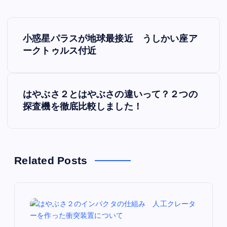
P
小惑星パラスが地球最接近 うしかい座ア
o
ークトゥルス付近
s
はやぶさ２とはやぶさの違いって？２つの
t
探査機を徹底比較しました！
n
a
Related Posts
v
i