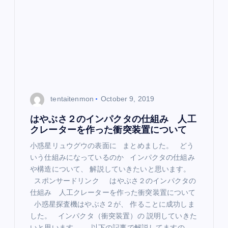
g
a
t
i
o
tentaitenmon
October 9, 2019
n
はやぶさ２のインパクタの仕組み 人工
クレーターを作った衝突装置について
小惑星リュウグウの表面に まとめました。 どう
いう仕組みになっているのか インパクタの仕組み
や構造について、 解説していきたいと思います。
スポンサードリンク はやぶさ２のインパクタの
仕組み 人工クレーターを作った衝突装置について
小惑星探査機はやぶさ２が、 作ることに成功しま
した。 インパクタ（衝突装置）の 説明していきた
いと思います。 以下の記事で解説してますの