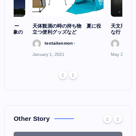
スケジュー
天体観測の時の持ち物 夏に役
天文用語集
天文現象の
立つ便利グッズなど
な行
tentaitenmon
tenta
January 1, 2021
May 29, 202
Other Story