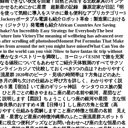
面録画できない状況を回避！
自然と共生する北欧家具のインテ
輝かせるために
かに星雲 超新星の記録 藤原定家が日記『明
を使って気軽に導入を
スマホに最も便利なアプリカテゴリー3
ckeryポータブル電源も紹介
ロボット革命：製造業における
ery（ジャクリ）発電機も紹介
African Countries Are Saving
Shake?
An Incredibly Easy Strategy for Everybody
The best
Future Into Victory
The meaning of wellbeing has advanced over
after scrolling off photoshoot
Moment Pot Formulas That Make
ies from around the net you might have missed
What Can You do
 in the world can you visit ?
How to have fantas tic trip without
豊かなタペストリーを満喫し、ヨーロッパ ESIM で旅を充実
なる値段についてもあわせてご紹介
天体観測のすべて
サクソ
ンラインカジノで比較しておくべき5つの点は？わかりやすく
流星群 2020年のピーク・見頃の時間帯は？方角はどのあた
き
月の満ち欠けの仕組みと呼び方を詳しく、わかりやすく説
め５選【宿泊】
いて座のギリシャ神話 ケンタウロス族の賢
、ひと月ごとの動き
やまねこ座の星の名前や銀河、星団など
く説明します【図説】
ちょうこくしつ座の銀河や星団 主な恒
 奈良県のおすすめ４選【日帰り】
しし座の方角と位置（高
りやすく仕組みを図解します
こと座の特徴と恒星の名前 見え
恒星・星雲など星座の特徴
沖縄県のふたご座流星群スポット５
夏に役立つ便利グッズなど
お問い合わせ
へび座の主な恒星の名