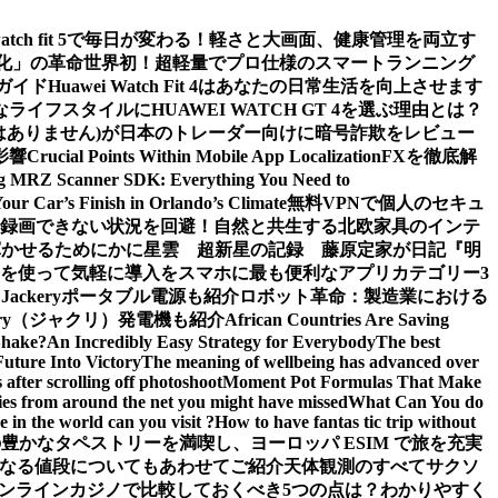
watch fit 5で毎日が変わる！軽さと大画面、健康管理を両立す
値化」の革命
世界初！超軽量でプロ仕様のスマートランニング
ガイド
Huawei Watch Fit 4はあなたの日常生活を向上させます
ライフスタイルにHUAWEI WATCH GT 4を選ぶ理由とは？
m (詐欺ではありません)が日本のトレーダー向けに暗号詐欺をレビュー
影響
Crucial Points Within Mobile App Localization
FXを徹底解
g MRZ Scanner SDK: Everything You Need to
Your Car’s Finish in Orlando’s Climate
無料VPNで個人のセキュ
面録画できない状況を回避！
自然と共生する北欧家具のインテ
輝かせるために
かに星雲 超新星の記録 藤原定家が日記『明
を使って気軽に導入を
スマホに最も便利なアプリカテゴリー3
ckeryポータブル電源も紹介
ロボット革命：製造業における
ery（ジャクリ）発電機も紹介
African Countries Are Saving
Shake?
An Incredibly Easy Strategy for Everybody
The best
Future Into Victory
The meaning of wellbeing has advanced over
after scrolling off photoshoot
Moment Pot Formulas That Make
ies from around the net you might have missed
What Can You do
 in the world can you visit ?
How to have fantas tic trip without
豊かなタペストリーを満喫し、ヨーロッパ ESIM で旅を充実
なる値段についてもあわせてご紹介
天体観測のすべて
サクソ
ンラインカジノで比較しておくべき5つの点は？わかりやすく