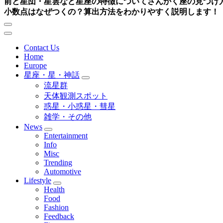
前と星団・星雲など星座の特徴について
さんかく座の見つけ
小数点はなぜつくの？算出方法をわかりやすく説明します！
Contact Us
Home
Europe
星座・星・神話
流星群
天体観測スポット
惑星・小惑星・彗星
雑学・その他
News
Entertainment
Info
Misc
Trending
Automotive
Lifestyle
Health
Food
Fashion
Feedback