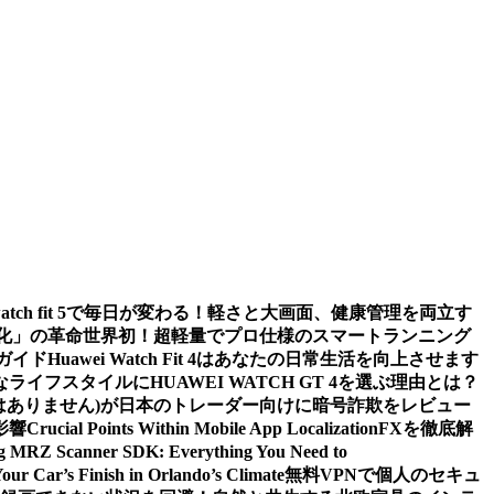
watch fit 5で毎日が変わる！軽さと大画面、健康管理を両立す
値化」の革命
世界初！超軽量でプロ仕様のスマートランニング
ガイド
Huawei Watch Fit 4はあなたの日常生活を向上させます
ライフスタイルにHUAWEI WATCH GT 4を選ぶ理由とは？
m (詐欺ではありません)が日本のトレーダー向けに暗号詐欺をレビュー
影響
Crucial Points Within Mobile App Localization
FXを徹底解
g MRZ Scanner SDK: Everything You Need to
Your Car’s Finish in Orlando’s Climate
無料VPNで個人のセキュ