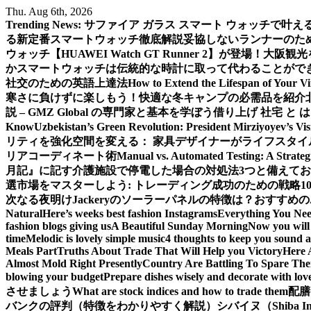
Skip
Thu. Aug 6th, 2026
to
Trending News:
サファイア ガラス スマート ウォッチで叶
content
る新定番スマートウォッチ徹底解説
妥協しないランナーのための新
ウォッチ【HUAWEI Watch GT Runner 2】が登場！
大阪観光
か
スマートウォッチは伝統的な時計に取って代わることがで
社交のための英語上達法
How to Extend the Lifespan of Your V
寒さに負けずに楽しもう！快適な冬キャンプの必需品を紹介
説 – GMZ Global の専門家と基本を学ぼう
借り上げ 社宅 と
Know
Uzbekistan’s Green Revolution: President Mirziyoyev’s Vi
リティを強化
空間を変える： 家具デザイナーがライフスタイ
リアコーディネート術
Manual vs. Automated Testing: A Strateg
月記』に記す
介護施設で停電した場合の対処法3つと備えて
選
市場をマスターしよう: トレーディング成功のための戦略1
次なる夜明け
Jackeryのソーラーパネルの特徴は？おすすめの
Natural
Here’s weeks best fashion Instagrams
Everything You Ne
fashion blogs giving us
A Beautiful Sunday Morning
Now you will 
time
Melodic is lovely simple music
4 thoughts to keep you sound a
Meals Part
Truths About Trade That Will Help you Victory
Here 
Almost Mold Right Presently
Country Are Battling To Spare The
blowing your budget
Prepare dishes wisely and decorate with lov
させましょう
What are stock indices and how to trade them
配膳
バンクの評判（特徴をわかりやすく解説）
シバイヌ（Shiba 