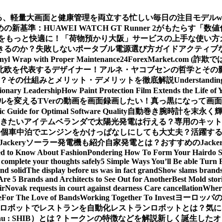
える、軽量大画面と健康管理を両立する忙しい毎日の注目モデル
基準：HUAWEI WATCH GT Runner 2がもたらす「数
をもっと快適に！「荷物預かり大阪」サービスの上手な使い方
きるのか？
失敗しないポータブル電源選び方ガイド
アクティブな
inyl Wrap with Proper Maintenance
24ForexMarket.co
北欧を代表するデザイナー！アルネ・ヤコブセンの哲学とその
 は？その仕組みとメリット・デメリットを徹底解説
Understandin
sionary Leadership
How Paint Protection Film Extends the Life of 
ルを変える
TVerの動画を画面録画したい！真っ黒になって画
ic Guide for Optimal Software Quality
自動巻き腕時計を末永く
おきたいアイテム
ベランダで太陽光発電は行える？専用のキット
0個
車中泊でエンジンをかけっぱなしにしても大丈夫？活躍するJa
Jackeryソーラー発電機も紹介
自家発電とは？おすすめのJack
ed to Know About Fashion
Pondering How To Form Your Hairdo 
complete your thoughts safely
5 Simple Ways You’ll Be able Turn 
nd solid
The display before us was in fact grand
Show slams brands 
Are 5 Brands and Architects to See Out for Another
Best Mold stor
ir
Novak requests in court against dearness Care cancellation
Where
e
For The Love of Bands
Working Together To Invest
ヨーロッパの
ロボットでレストランを自動化
レストランロボットとは？気に
Inu : SHIB）とは？トークンの特徴などを解説
新しく誕生したオ