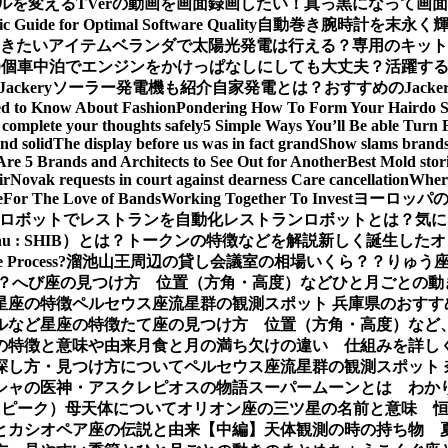
ルを変える
TVerの動画を画面録画したい！真っ黒になって画
ic Guide for Optimal Software Quality
自動巻き腕時計を末永く
おきたいアイテム
ベランダで太陽光発電は行える？専用のキット
0個
車中泊でエンジンをかけっぱなしにしても大丈夫？活躍するJa
Jackeryソーラー発電機も紹介
自家発電とは？おすすめのJack
ed to Know About Fashion
Pondering How To Form Your Hairdo 
complete your thoughts safely
5 Simple Ways You’ll Be able Turn 
nd solid
The display before us was in fact grand
Show slams brands 
Are 5 Brands and Architects to See Out for Another
Best Mold stor
ir
Novak requests in court against dearness Care cancellation
Where
e
For The Love of Bands
Working Together To Invest
ヨーロッパの
ロボットでレストランを自動化
レストランロボットとは？気に
Inu : SHIB）とは？トークンの特徴などを解説
新しく誕生したオ
e Process?
溜池山王周辺の貸し会議室の相場いくら？？
りゅう座
？
へび座の見つけ方 位置（方角・高度）などひと月ごとの動
星座の特徴
ペルセウス座流星群の観測スポット 兵庫県のおすす
ルなど星座の特徴
たて座の見つけ方 位置（方角・高度）など
の特徴と意味や由来
月食と月の満ち欠けの違い 仕組みを詳し
探し方・見つけ方について
ペルセウス座流星群の観測スポット
シャの医神・アスクレピオスの物語
スーパームーンとは わか
（ピーク）母天体について
オリオン座の三ツ星の名前と意味 
とカシオペア座の伝説と由来【中編】
天体観測の時の持ち物 