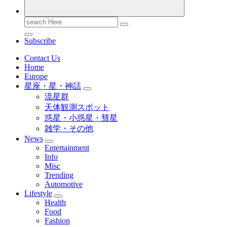
Search
for:
Subscribe
Contact Us
Home
Europe
星座・星・神話
流星群
天体観測スポット
惑星・小惑星・彗星
雑学・その他
News
Entertainment
Info
Misc
Trending
Automotive
Lifestyle
Health
Food
Fashion