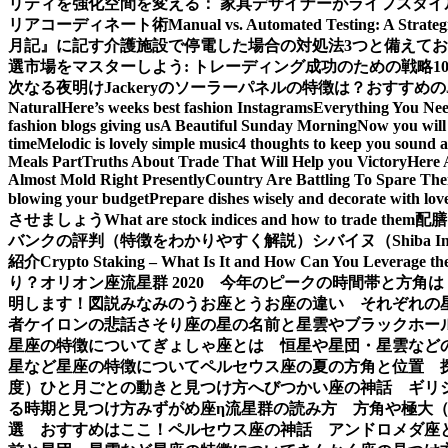
リティを強化
空間を変える： 家具デザイナーがライフスタイ
リアコーディネート術
Manual vs. Automated Testing: A Strateg
月記』に記す
介護施設で停電した場合の対処法3つと備えて
選
市場をマスターしよう: トレーディング成功のための戦略1
次なる夜明け
Jackeryのソーラーパネルの特徴は？おすすめの
Natural
Here’s weeks best fashion Instagrams
Everything You Ne
fashion blogs giving us
A Beautiful Sunday Morning
Now you will 
time
Melodic is lovely simple music
4 thoughts to keep you sound a
Meals Part
Truths About Trade That Will Help you Victory
Here 
Almost Mold Right Presently
Country Are Battling To Spare The
blowing your budget
Prepare dishes wisely and decorate with lov
させましょう
What are stock indices and how to trade them
配膳
バンクの評判（特徴をわかりやすく解説）
シバイヌ（Shiba 
紹介
Crypto Staking – What Is It and How Can You Leverage th
り？
オリオン座流星群 2020 今年のピークの時間帯と方角は
明します！図説
みなみのうお座とうお座の違い それぞれの
者ケイロンの悲話
さそり座の星の名前と星雲やブラックホー
星座の特徴について
ぎょしゃ座とは 恒星や星団・星雲など
星など星座の特徴について
ペルセウス座の夏の方角と位置 
度）ひと月ごとの動きと見つけ方
へびつかい座の神話 ギリ
る時期と見つけ方
みずがめ座η流星群の読み方 方角や極大
選 おすすめはここ！
ペルセウス座の神話 アンドロメダ座