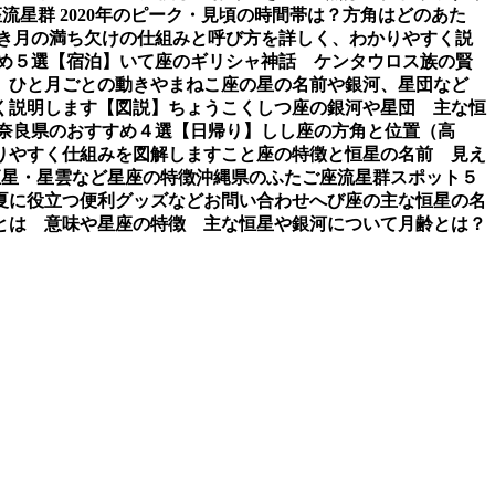
流星群 2020年のピーク・見頃の時間帯は？方角はどのあた
き
月の満ち欠けの仕組みと呼び方を詳しく、わかりやすく説
め５選【宿泊】
いて座のギリシャ神話 ケンタウロス族の賢
、ひと月ごとの動き
やまねこ座の星の名前や銀河、星団など
く説明します【図説】
ちょうこくしつ座の銀河や星団 主な恒
 奈良県のおすすめ４選【日帰り】
しし座の方角と位置（高
りやすく仕組みを図解します
こと座の特徴と恒星の名前 見え
恒星・星雲など星座の特徴
沖縄県のふたご座流星群スポット５
夏に役立つ便利グッズなど
お問い合わせ
へび座の主な恒星の名
とは 意味や星座の特徴 主な恒星や銀河について
月齢とは？