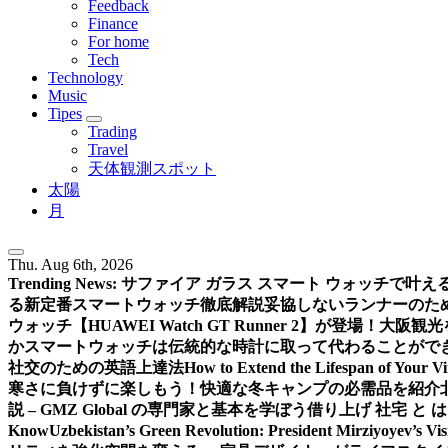
Feedback
Finance
For home
Tech
Technology
Music
Tipes
Trading
Travel
天体観測スポット
太陽
月
Thu. Aug 6th, 2026
Trending News:
サファイア ガラス スマート ウォッチで叶
る新定番スマートウォッチ徹底解説
妥協しないランナーのための新
ウォッチ【HUAWEI Watch GT Runner 2】が登場！
大阪観光
か
スマートウォッチは伝統的な時計に取って代わることがで
社交のための英語上達法
How to Extend the Lifespan of Your V
寒さに負けずに楽しもう！快適な冬キャンプの必需品を紹介
説 – GMZ Global の専門家と基本を学ぼう
借り上げ 社宅 と
Know
Uzbekistan’s Green Revolution: President Mirziyoyev’s Vi