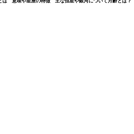
とは 意味や星座の特徴 主な恒星や銀河について
月齢とは？