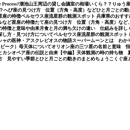
e Process?
溜池山王周辺の貸し会議室の相場いくら？？
りゅう座
？
へび座の見つけ方 位置（方角・高度）などひと月ごとの動
星座の特徴
ペルセウス座流星群の観測スポット 兵庫県のおすす
ルなど星座の特徴
たて座の見つけ方 位置（方角・高度）など
の特徴と意味や由来
月食と月の満ち欠けの違い 仕組みを詳し
探し方・見つけ方について
ペルセウス座流星群の観測スポット
シャの医神・アスクレピオスの物語
スーパームーンとは わか
（ピーク）母天体について
オリオン座の三ツ星の名前と意味 
とカシオペア座の伝説と由来【中編】
天体観測の時の持ち物 
方 見やすい季節とひと月ごとの動きのまとめ
ちょうこくぐ座