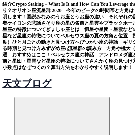
紹介
Crypto Staking – What Is It and How Can You Leverage th
り？
オリオン座流星群 2020 今年のピークの時間帯と方角は
明します！図説
みなみのうお座とうお座の違い それぞれの
者ケイロンの悲話
さそり座の星の名前と星雲やブラックホー
星座の特徴について
ぎょしゃ座とは 恒星や星団・星雲など
星など星座の特徴について
ペルセウス座の夏の方角と位置 
度）ひと月ごとの動きと見つけ方
へびつかい座の神話 ギリ
る時期と見つけ方
みずがめ座η流星群の読み方 方角や極大
選 おすすめはここ！
ペルセウス座の神話 アンドロメダ座
前と星団・星雲など星座の特徴について
さんかく座の見つけ
小数点はなぜつくの？算出方法をわかりやすく説明します！
天文ブログ